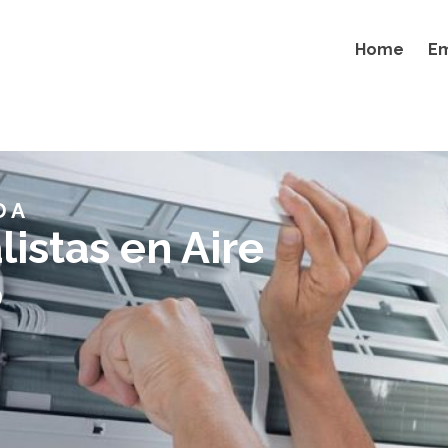
Home
E
DA
istas en Aire
o