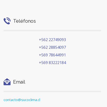
Teléfonos
+562 22749093
+562 28854097
+569 78644991
+569 83222184
Email
contacto@sucoclima.cl