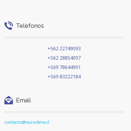
Teléfonos
+562 22749093
+562 28854097
+569 78644991
+569 83222184
Email
contacto@sucoclima.cl