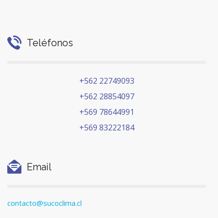
Teléfonos
+562 22749093
+562 28854097
+569 78644991
+569 83222184
Email
contacto@sucoclima.cl