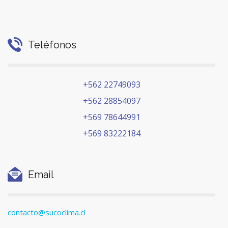
Teléfonos
+562 22749093
+562 28854097
+569 78644991
+569 83222184
Email
contacto@sucoclima.cl