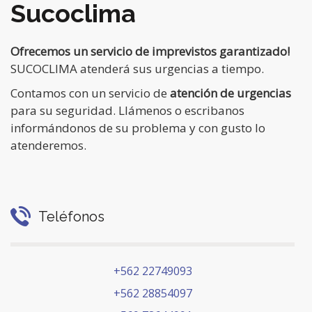
q
s
Sucoclima
d
u
Ofrecemos un servicio de imprevistos garantizado!
e
e
SUCOCLIMA atenderá sus urgencias a tiempo.
S
d
Contamos con un servicio de
atención de urgencias
p
para su seguridad. Llámenos o escribanos
a
informándonos de su problema y con gusto lo
e
atenderemos.
y
c
v
i
i
a
Teléfonos
l
s
O
t
+562 22749093
f
a
+562 28854097