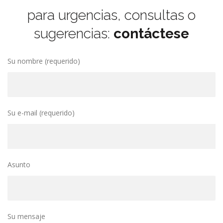
para urgencias, consultas o
f
sugerencias:
contáctese
f
e
Su nombre (requerido)
r
s
Su e-mail (requerido)
Asunto
Su mensaje