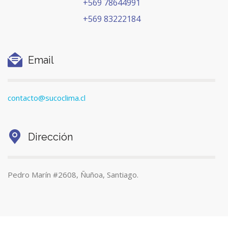
f
+569 78644991
s
e
+569 83222184
d
r
e
Email
S
p
contacto@sucoclima.cl
e
c
Dirección
i
Pedro Marín #2608, Ñuñoa, Santiago.
a
l
O