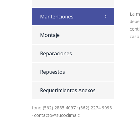
La ma
Mantenciones
debe
cont
Montaje
caso
Reparaciones
Repuestos
Requerimientos Anexos
fono (562) 2885 4097 · (562) 2274 9093
· contacto@sucoclima.cl