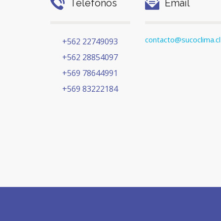
Teléfonos
Email
contacto@sucoclima.cl
+562 22749093
+562 28854097
+569 78644991
+569 83222184